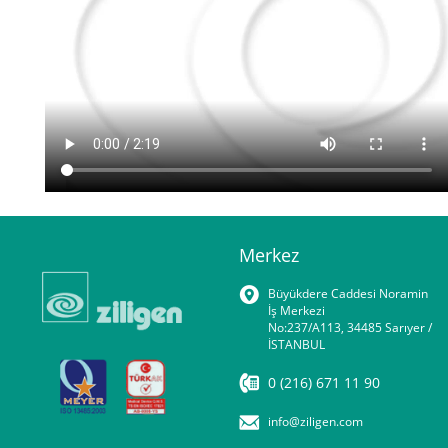
Merkez
Büyükdere Caddesi Noramin
İş Merkezi
No:237/A113, 34485 Sarıyer /
İSTANBUL
0 (216) 671 11 90
info@ziligen.com